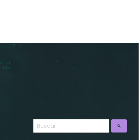
Esto es un campo de búsqueda con una
No hay sugerencias porque el camp